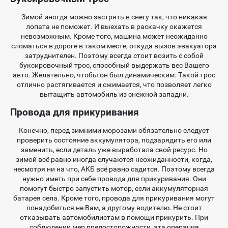
Зимой иногда можно застрять в снегу так, что никакая
лопата не поможет. И выехать в раскачку окажется
невозможным. Кроме того, машина может неожиданно
сломаться в дороге в таком месте, откуда вызов эвакуатора
затруднителен. Поэтому всегда стоит возить с собой
буксировочный трос, способный выдержать вес Вашего
авто. Желательно, чтобы он был динамическим. Такой трос
отлично растягивается и сжимается, что позволяет легко
вытащить автомобиль из снежной западни.
Провода для прикуривания
Конечно, перед зимними морозами обязательно следует
проверить состояние аккумулятора, подзарядить его или
заменить, если деталь уже выработала свой ресурс. Но
зимой всё равно иногда случаются неожиданности, когда,
несмотря ни на что, АКБ всё равно садится. Поэтому всегда
нужно иметь при себе провода для прикуривания. Они
помогут быстро запустить мотор, если аккумуляторная
батарея села. Кроме того, провода для прикуривания могут
понадобиться не Вам, а другому водителю. Не стоит
отказывать автомобилистам в помощи прикурить. При
соблюдении мер предосторожности, эта операция